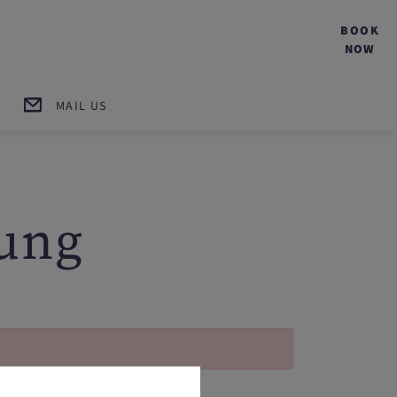
BOOK
NOW
MAIL US
ung