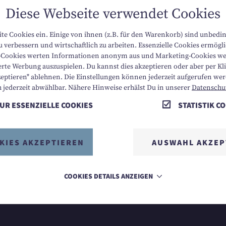
Diese Webseite verwendet Cookies
ite Cookies ein. Einige von ihnen (z.B. für den Warenkorb) sind unbedi
 verbessern und wirtschaftlich zu arbeiten. Essenzielle Cookies ermög
ik-Cookies werten Informationen anonym aus und Marketing-Cookies we
rte Werbung auszuspielen. Du kannst dies akzeptieren oder aber per Klic
zeptieren" ablehnen. Die Einstellungen können jederzeit aufgerufen we
KONTAKT
SITEMAP
h jederzeit abwählbar. Nähere Hinweise erhälst Du in unserer
Datenschu
UR ESSENZIELLE COOKIES
STATISTIK C
WETTER
DATENSCHUTZ
GUTSCHEINE & SHOP
NACHHALTIGKEIT
KIES AKZEPTIEREN
AUSWAHL AKZEP
KARRIERE
BARRIEREFREIHEIT
COOKIES DETAILS ANZEIGEN
IMPRESSUM