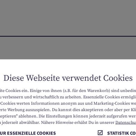
genau
Diese Webseite verwendet Cookies
Abreise
ite Cookies ein. Einige von ihnen (z.B. für den Warenkorb) sind unbedi
 verbessern und wirtschaftlich zu arbeiten. Essenzielle Cookies ermög
ik-Cookies werten Informationen anonym aus und Marketing-Cookies we
ANG
rte Werbung auszuspielen. Du kannst dies akzeptieren oder aber per Klic
zeptieren" ablehnen. Die Einstellungen können jederzeit aufgerufen we
h jederzeit abwählbar. Nähere Hinweise erhälst Du in unserer
Datenschu
UR ESSENZIELLE COOKIES
STATISTIK C