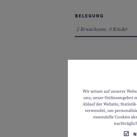
BELEGUNG
2 Erwachsene, 0 Kinder
REISEZEITRAUM
genau
Anreise
Wir setzen auf unserer Webs
uns, unser Onlineangebot zu
Ablauf der Website, Statist
verwendet, um personalisie
essenzielle Cookies ak
nachträglic
N