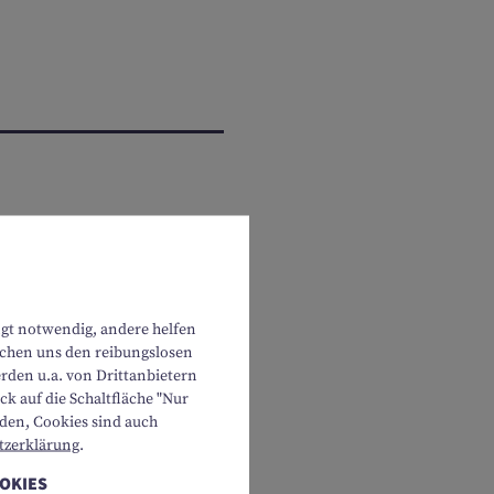
ngt notwendig, andere helfen
lichen uns den reibungslosen
rden u.a. von Drittanbietern
EBOTE FINDEN
k auf die Schaltfläche "Nur
rden, Cookies sind auch
tzerklärung
.
OOKIES