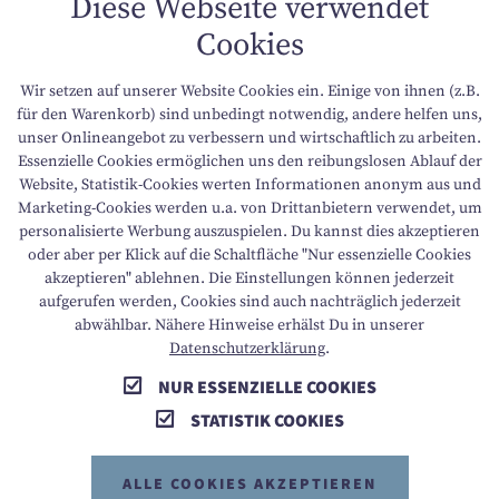
Diese Webseite verwendet
Cookies
DATENSCHUTZ
Wir setzen auf unserer Website Cookies ein. Einige von ihnen (z.B.
NACHHALTIGKEIT
für den Warenkorb) sind unbedingt notwendig, andere helfen uns,
unser Onlineangebot zu verbessern und wirtschaftlich zu arbeiten.
Essenzielle Cookies ermöglichen uns den reibungslosen Ablauf der
BARRIEREFREIHEIT
Website, Statistik-Cookies werten Informationen anonym aus und
Marketing-Cookies werden u.a. von Drittanbietern verwendet, um
personalisierte Werbung auszuspielen. Du kannst dies akzeptieren
oder aber per Klick auf die Schaltfläche "Nur essenzielle Cookies
T +43 6136 8888
E info@dachsteinkoenig.at
akzeptieren" ablehnen. Die Einstellungen können jederzeit
aufgerufen werden, Cookies sind auch nachträglich jederzeit
A Am Hornspitz 1, 4824 Gosau, AT
abwählbar. Nähere Hinweise erhälst Du in unserer
Datenschutzerklärung
.
NUR ESSENZIELLE COOKIES
STATISTIK COOKIES
ALLE COOKIES AKZEPTIEREN