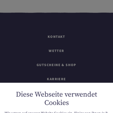
KONTAKT
WETTER
GUTSCHEINE & SHOP
KARRIERE
Diese Webseite verwendet
IMPRESSUM
Cookies
SITEMAP