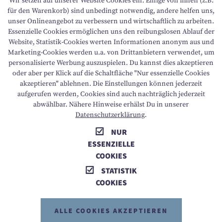
Wir setzen auf unserer Website Cookies ein. Einige von ihnen (z.B.
für den Warenkorb) sind unbedingt notwendig, andere helfen uns,
DATENSCHUTZ
unser Onlineangebot zu verbessern und wirtschaftlich zu arbeiten.
Essenzielle Cookies ermöglichen uns den reibungslosen Ablauf der
Website, Statistik-Cookies werten Informationen anonym aus und
NACHHALTIGKEIT
Marketing-Cookies werden u.a. von Drittanbietern verwendet, um
personalisierte Werbung auszuspielen. Du kannst dies akzeptieren
BARRIEREFREIHEIT
oder aber per Klick auf die Schaltfläche "Nur essenzielle Cookies
akzeptieren" ablehnen. Die Einstellungen können jederzeit
aufgerufen werden, Cookies sind auch nachträglich jederzeit
abwählbar. Nähere Hinweise erhälst Du in unserer
T +43 6136 8888
E info@dachsteinkoenig.at
Datenschutzerklärung
.
NUR
A Am Hornspitz 1, 4824 Gosau, AT
ESSENZIELLE
COOKIES
STATISTIK
COOKIES
ALLE COOKIES AKZEPTIEREN