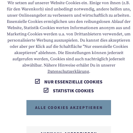
Keine Verfügbarkeiten
Wir setzen auf unserer Website Cookies ein. Einige von ihnen (z.B.
für den Warenkorb) sind unbedingt notwendig, andere helfen uns,
unser Onlineangebot zu verbessern und wirtschaftlich zu arbeiten.
Essenzielle Cookies ermöglichen uns den reibungslosen Ablauf der
ABSENDEN
Website, Statistik-Cookies werten Informationen anonym aus und
Marketing-Cookies werden u.a. von Drittanbietern verwendet, um
personalisierte Werbung auszuspielen. Du kannst dies akzeptieren
oder aber per Klick auf die Schaltfläche "Nur essenzielle Cookies
akzeptieren" ablehnen. Die Einstellungen können jederzeit
aufgerufen werden, Cookies sind auch nachträglich jederzeit
abwählbar. Nähere Hinweise erhälst Du in unserer
KONTAKT
Datenschutzerklärung
.
NUR ESSENZIELLE COOKIES
WETTER
STATISTIK COOKIES
GUTSCHEINE & SHOP
ALLE COOKIES AKZEPTIEREN
KARRIERE