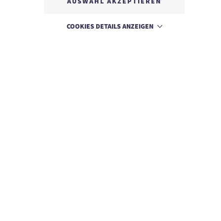
AUSWAHL AKZEPTIEREN
IMPRESSUM
COOKIES DETAILS ANZEIGEN
SITEMAP
DATENSCHUTZ
NACHHALTIGKEIT
BARRIEREFREIHEIT
T +43 6136 8888
E info@dachsteinkoenig.at
A Am Hornspitz 1, 4824 Gosau, AT