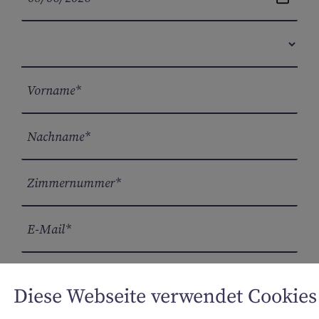
Hiermit erkläre ich mich mit den
Diese Webseite verwendet Cookies
Stornorichtlinien einverstanden