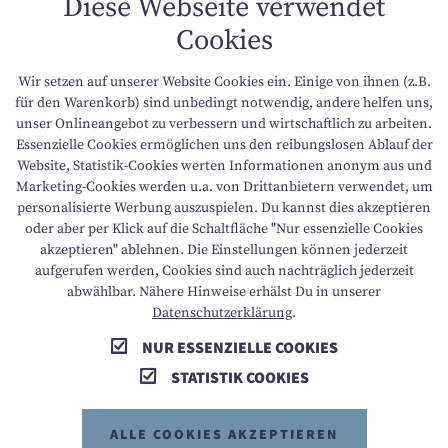
Diese Webseite verwendet
Cookies
DATENSCHUTZ
Wir setzen auf unserer Website Cookies ein. Einige von ihnen (z.B.
NACHHALTIGKEIT
für den Warenkorb) sind unbedingt notwendig, andere helfen uns,
unser Onlineangebot zu verbessern und wirtschaftlich zu arbeiten.
Essenzielle Cookies ermöglichen uns den reibungslosen Ablauf der
BARRIEREFREIHEIT
Website, Statistik-Cookies werten Informationen anonym aus und
Marketing-Cookies werden u.a. von Drittanbietern verwendet, um
personalisierte Werbung auszuspielen. Du kannst dies akzeptieren
oder aber per Klick auf die Schaltfläche "Nur essenzielle Cookies
T +43 6136 8888
E info@dachsteinkoenig.at
akzeptieren" ablehnen. Die Einstellungen können jederzeit
aufgerufen werden, Cookies sind auch nachträglich jederzeit
A Am Hornspitz 1, 4824 Gosau, AT
abwählbar. Nähere Hinweise erhälst Du in unserer
Datenschutzerklärung
.
NUR ESSENZIELLE COOKIES
STATISTIK COOKIES
ALLE COOKIES AKZEPTIEREN