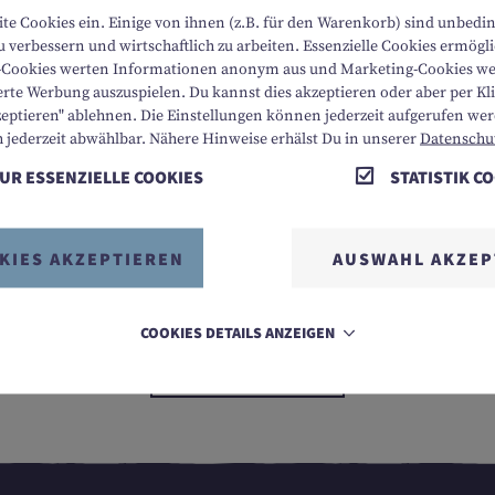
ite Cookies ein. Einige von ihnen (z.B. für den Warenkorb) sind unbedi
 verbessern und wirtschaftlich zu arbeiten. Essenzielle Cookies ermög
ik-Cookies werten Informationen anonym aus und Marketing-Cookies we
rte Werbung auszuspielen. Du kannst dies akzeptieren oder aber per Klic
zeptieren" ablehnen. Die Einstellungen können jederzeit aufgerufen we
h jederzeit abwählbar. Nähere Hinweise erhälst Du in unserer
Datenschu
UR ESSENZIELLE COOKIES
STATISTIK C
äre ich mich mit den Stornorichtlinien einverstanden
KIES AKZEPTIEREN
AUSWAHL AKZEP
COOKIES DETAILS ANZEIGEN
ABSENDEN