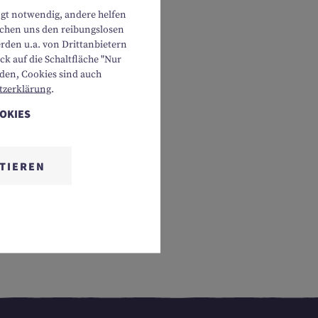
ngt notwendig, andere helfen
lichen uns den reibungslosen
rden u.a. von Drittanbietern
k auf die Schaltfläche "Nur
rden, Cookies sind auch
tzerklärung
.
OOKIES
TIEREN