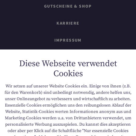
GUTSCHEINE & SHOP
KARRIERE
IMPRESSUM
SITEMAP
Diese Webseite verwendet
Cookies
DATENSCHUTZ
Wir setzen auf unserer Website Cookies ein. Einige von ihnen (z.B.
NACHHALTIGKEIT
für den Warenkorb) sind unbedingt notwendig, andere helfen uns,
unser Onlineangebot zu verbessern und wirtschaftlich zu arbeiten.
Essenzielle Cookies ermöglichen uns den reibungslosen Ablauf der
BARRIEREFREIHEIT
Website, Statistik-Cookies werten Informationen anonym aus und
Marketing-Cookies werden u.a. von Drittanbietern verwendet, um
personalisierte Werbung auszuspielen. Du kannst dies akzeptieren
oder aber per Klick auf die Schaltfläche "Nur essenzielle Cookies
T +43 6136 8888
E info@dachsteinkoenig.at