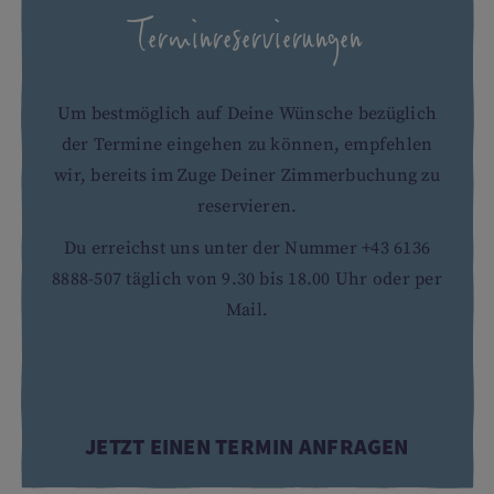
Terminreservierungen
Um bestmöglich auf Deine Wünsche bezüglich
der Termine eingehen zu können, empfehlen
wir, bereits im Zuge Deiner Zimmerbuchung zu
reservieren.
Du erreichst uns unter der Nummer +43 6136
8888-507 täglich von 9.30 bis 18.00 Uhr oder per
Mail.
JETZT EINEN TERMIN ANFRAGEN