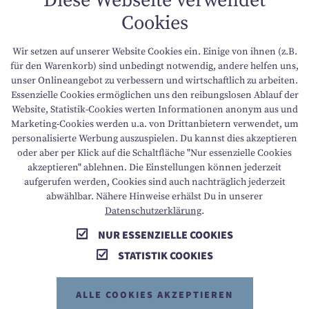
Diese Webseite verwendet
Cookies
DATENSCHUTZ
Wir setzen auf unserer Website Cookies ein. Einige von ihnen (z.B.
NACHHALTIGKEIT
für den Warenkorb) sind unbedingt notwendig, andere helfen uns,
unser Onlineangebot zu verbessern und wirtschaftlich zu arbeiten.
Essenzielle Cookies ermöglichen uns den reibungslosen Ablauf der
BARRIEREFREIHEIT
Website, Statistik-Cookies werten Informationen anonym aus und
Marketing-Cookies werden u.a. von Drittanbietern verwendet, um
personalisierte Werbung auszuspielen. Du kannst dies akzeptieren
oder aber per Klick auf die Schaltfläche "Nur essenzielle Cookies
T +43 6136 8888
E info@dachsteinkoenig.at
akzeptieren" ablehnen. Die Einstellungen können jederzeit
aufgerufen werden, Cookies sind auch nachträglich jederzeit
A Am Hornspitz 1, 4824 Gosau, AT
abwählbar. Nähere Hinweise erhälst Du in unserer
Datenschutzerklärung
.
NUR ESSENZIELLE COOKIES
STATISTIK COOKIES
ALLE COOKIES AKZEPTIEREN