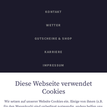
KONTAKT
WETTER
GUTSCHEINE & SHOP
KARRIERE
IMPRESSUM
SITEMAP
Diese Webseite verwendet
Cookies
DATENSCHUTZ
Wir setzen auf unserer Website Cookies ein. Einige von ihnen (z.B.
NACHHALTIGKEIT
für den Warenkorb) sind unbedingt notwendig, andere helfen uns,