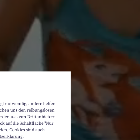
ngt notwendig, andere helfen
lichen uns den reibungslosen
rden u.a. von Drittanbietern
k auf die Schaltfläche "Nur
rden, Cookies sind auch
tzerklärung
.